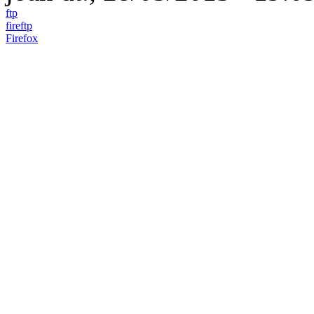
ftp
fireftp
Firefox