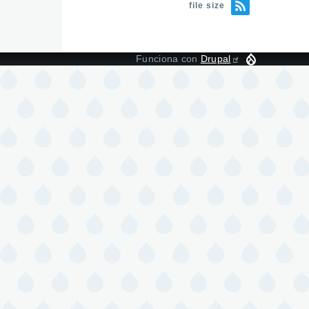
file size
Funciona con
Drupal