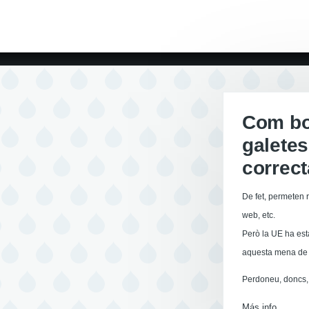
Com boi
galetes
correc
De fet, permeten r
web, etc.
Però la UE ha est
aquesta mena de 
Perdoneu, doncs, 
Más info