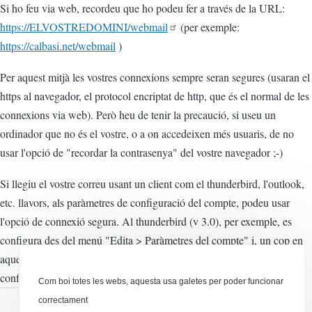
Si ho feu via web, recordeu que ho podeu fer a través de la URL:
https://ELVOSTREDOMINI/webmail
(per exemple:
https://calbasi.net/webmail
)
Per aquest mitjà les vostres connexions sempre seran segures (usaran el
https al navegador, el protocol encriptat de http, que és el normal de les
connexions via web). Però heu de tenir la precaució, si useu un
ordinador que no és el vostre, o a on accedeixen més usuaris, de no
usar l'opció de "recordar la contrasenya" del vostre navegador ;-)
Si llegiu el vostre correu usant un client com el thunderbird, l'outlook,
etc. llavors, als paràmetres de configuració del compte, podeu usar
l'opció de connexió segura. Al thunderbird (v 3.0), per exemple, es
configura des del menú "Edita > Paràmetres del compte" i, un cop en
aquesta secció, heu d'anar a cadascun dels comptes que tingueu
configurats, i buscar l'opció "Paràmetres del servidor".
Com boi totes les webs, aquesta usa galetes per poder funcionar
correctament