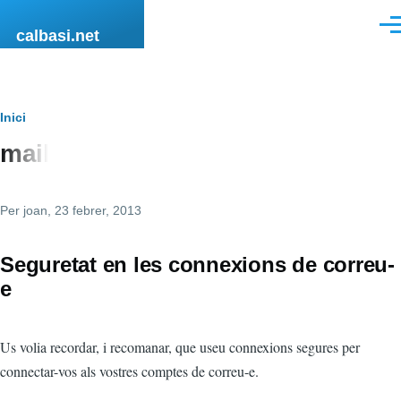
Vés al contingut
Men
calbasi.net
Fil
Inici
mail
d'ariadna
Per
joan
, 23 febrer, 2013
Seguretat en les connexions de correu-
e
Us volia recordar, i recomanar, que useu connexions segures per
connectar-vos als vostres comptes de correu-e.