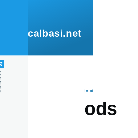
Vés al contingut
calbasi.net
l RSS
Inici
Fil
ods
d'ariadna