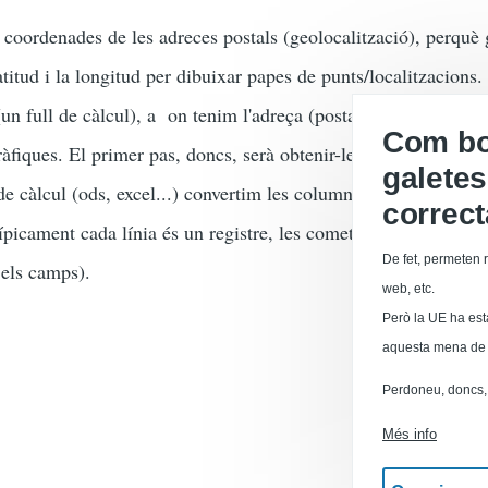
 coordenades de les adreces postals (geolocalització), perquè
atitud i la longitud per dibuixar papes de punts/localitzacions.
(un full de càlcul), a on tenim l'adreça (postal) però no pas le
Com boi
fiques. El primer pas, doncs, serà obtenir-les.
galetes
de càlcul (ods, excel...) convertim les columnes que ens inter
correc
típicament cada línia és un registre, les cometes engloben cada
De fet, permeten r
els camps).
web, etc.
Però la UE ha est
aquesta mena de 
Perdoneu, doncs, 
Més info