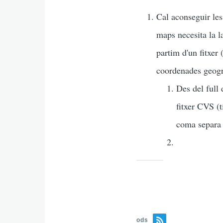
Cal aconseguir les
maps necesita la l
partim d'un fitxer 
coordenades geogrà
Des del full 
fitxer CVS (
coma separa 
ods