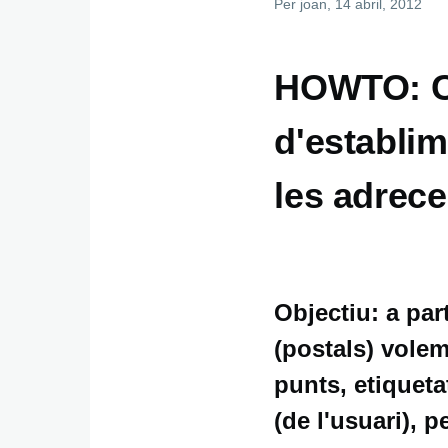
Per
joan
, 14 abril, 2012
HOWTO: C
d'establim
les adrece
Objectiu: a par
(postals) vole
punts, etiquet
(de l'usuari), 