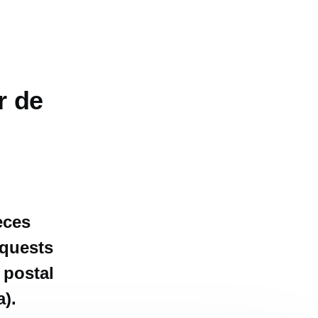
r de
eces
aquests
 postal
a).