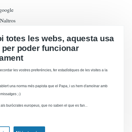
 google
 Naltros
s
 totes les webs, aquesta usa
 per poder funcionar
essen en un
tament
 camp, i la
ecordar les vostres preferències, fer estadístiques de les visites a la
ablert una norma més papista que el Papa, i us hem d'amoïnar amb
missatges ;-)
als buròcrates europeus, que no saben el que es fan...