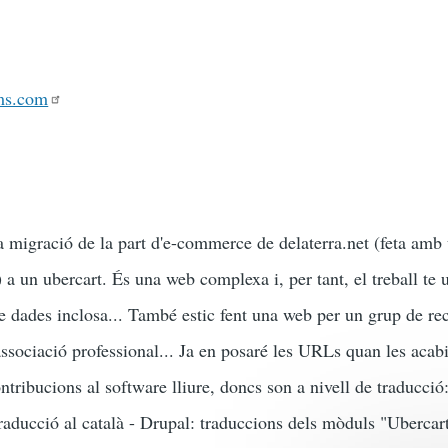
ms.com
la migració de la part d'e-commerce de delaterra.net (feta amb
a un ubercart. És una web complexa i, per tant, el treball te u
e dades inclosa... També estic fent una web per un grup de rec
ssociació professional... Ja en posaré les URLs quan les acabi
tribucions al software lliure, doncs son a nivell de traducció:
ducció al català - Drupal: traduccions dels mòduls "Ubercar