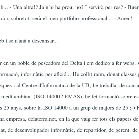
b... - Una altra!? Ja n'hi ha prou, no? I servirà per res? - Bue
à i, sobretot, serà el meu portfolio professional... - Amen!
eb i se n'anà a descansar...
r en un poble de pescadors del Delta i em dedico a fer webs, 
rmació, informàtic per afició... He collit raïm, donat classes 
teques i al Centre d'Informàtica de la UB, he treballat de consu
e medi ambient (ISO 14000 / EMAS), he fet formació sobre est
ls 25 anys, sobre la ISO 14000 a un grup de majors de 25 ;-) H
a empresa, delaterra.net, en la que vaig fer tots els papers de 
at, de desenvolupador informàtic, de repartidor, de gerent, de