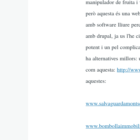
manipulador de fruita i 
però aquesta és una web 
amb software lliure perq
amb drupal, ja us l'he c
potent i un pel complic
ha alternatives millors: 
com aquesta:
http://ww
aquestes:
www.salvaguardamontse
www.bombollaimmobili