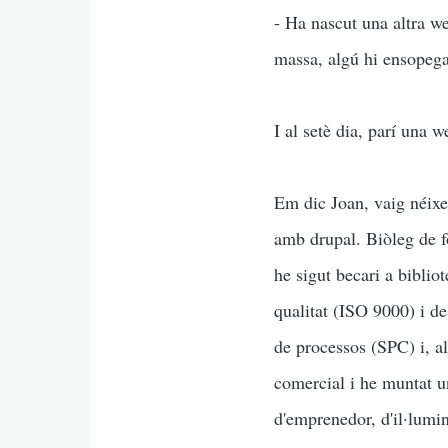
- Ha nascut una altra we
massa, algú hi ensopegar
I al setè dia, parí una w
Em dic Joan, vaig néixe
amb drupal. Biòleg de fo
he sigut becari a biblio
qualitat (ISO 9000) i d
de processos (SPC) i, a
comercial i he muntat un
d'emprenedor, d'il·lumin