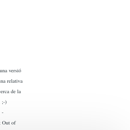
 una versió
na relativa
erca de la
 ;-)
 -
t Out of