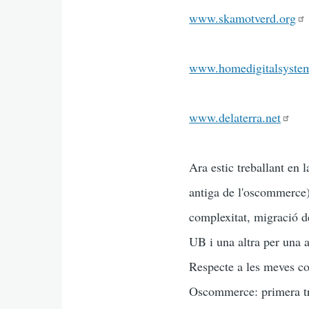
www.skamotverd.org
www.homedigitalsyste
www.delaterra.net
Ara estic treballant en 
antiga de l'oscommerce) 
complexitat, migració d
UB i una altra per una a
Respecte a les meves con
Oscommerce: primera tra