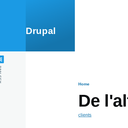
Skip to main content
Drupal
feed
Home
Breadcru
De l'al
clients