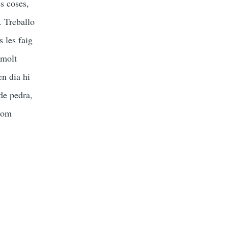
es coses,
. Treballo
 les faig
 molt
en dia hi
 de pedra,
com