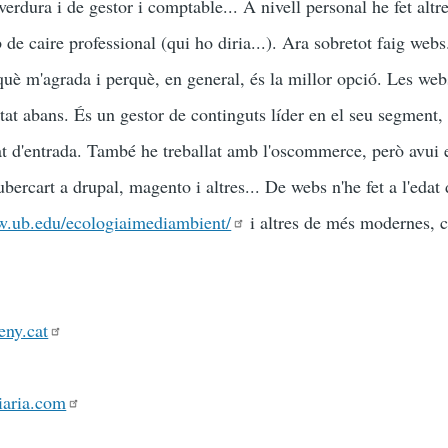
verdura i de gestor i comptable... A nivell personal he fet altr
de caire professional (qui ho diria...). Ara sobretot faig webs
uè m'agrada i perquè, en general, és la millor opció. Les webs
itat abans. És un gestor de continguts líder en el seu segment,
at d'entrada. També he treballat amb l'oscommerce, però avui 
ubercart a drupal, magento i altres... De webs n'he fet a l'edat
w.ub.edu/ecologiaimediambient/
i altres de més modernes, 
ny.cat
aria.com