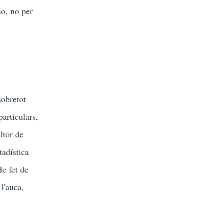
no, no per
sobretot
particulars,
ltor de
adística
e fet de
l'auca,