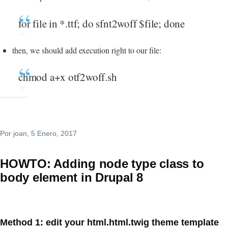
for file in *.ttf; do sfnt2woff $file; done
then, we should add execution right to our file:
chmod a+x otf2woff.sh
Por
joan
, 5 Enero, 2017
HOWTO: Adding node type class to
body element in Drupal 8
Method 1: edit your html.html.twig theme template