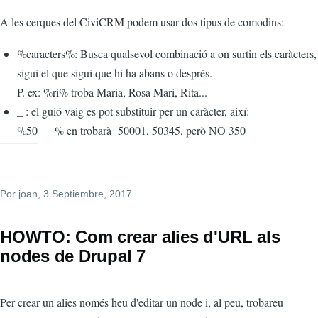
A les cerques del CiviCRM podem usar dos tipus de comodins:
%caracters%: Busca qualsevol combinació a on surtin els caràcters,
sigui el que sigui que hi ha abans o després.
P. ex: %ri% troba Maria, Rosa Mari, Rita...
_ : el guió vaig es pot substituir per un caràcter, així:
%50___% en trobarà 50001, 50345, però NO 350
Por
joan
, 3 Septiembre, 2017
HOWTO: Com crear alies d'URL als
nodes de Drupal 7
Per crear un alies només heu d'editar un node i, al peu, trobareu