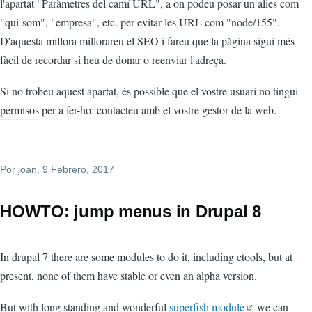
l'apartat "Paràmetres del camí URL", a on podeu posar un alies com
"qui-som", "empresa", etc. per evitar les URL com "node/155".
D'aquesta millora millorareu el SEO i fareu que la pàgina sigui més
fàcil de recordar si heu de donar o reenviar l'adreça.
Si no trobeu aquest apartat, és possible que el vostre usuari no tingui
permisos per a fer-ho: contacteu amb el vostre gestor de la web.
Por
joan
, 9 Febrero, 2017
HOWTO: jump menus in Drupal 8
In drupal 7 there are some modules to do it, including ctools, but at
present, none of them have stable or even an alpha version.
But with long standing and wonderful
superfish module
we can