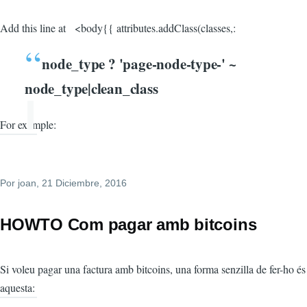
Add this line at <body{{ attributes.addClass(classes,:
node_type ? 'page-node-type-' ~
node_type|clean_class
For example:
Por
joan
, 21 Diciembre, 2016
HOWTO Com pagar amb bitcoins
Si voleu pagar una factura amb bitcoins, una forma senzilla de fer-ho és
aquesta: