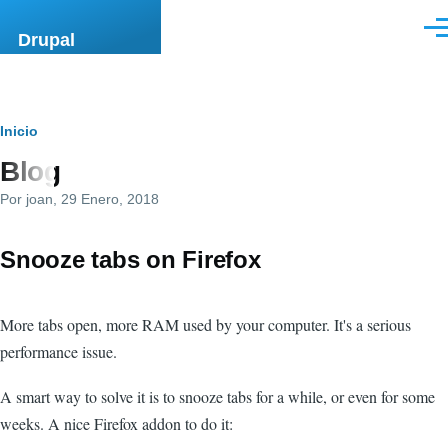
Pasar al contenido principal
Men
Drupal
Ruta
Inicio
Blog
de
Por
joan
, 29 Enero, 2018
navegación
Snooze tabs on Firefox
More tabs open, more RAM used by your computer. It's a serious
performance issue.
A smart way to solve it is to snooze tabs for a while, or even for some
weeks. A nice Firefox addon to do it: