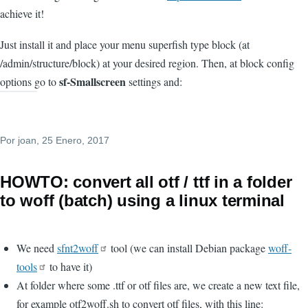
achieve it!
Just install it and place your menu superfish type block (at
/admin/structure/block) at your desired region. Then, at block config
sf-Smallscreen
options go to
settings and:
Por
joan
, 25 Enero, 2017
HOWTO: convert all otf / ttf in a folder
to woff (batch) using a linux terminal
We need
sfnt2woff
tool (we can install Debian package
woff-
tools
to have it)
At folder where some .ttf or otf files are, we create a new text file,
for example otf2woff.sh to convert otf files, with this line: