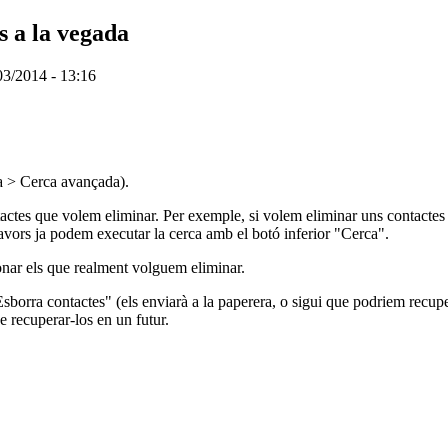
 a la vegada
03/2014 - 13:16
a > Cerca avançada).
ontactes que volem eliminar. Per exemple, si volem eliminar uns contactes
avors ja podem executar la cerca amb el botó inferior "Cerca".
onar els que realment volguem eliminar.
sborra contactes" (els enviarà a la paperera, o sigui que podriem recupe
e recuperar-los en un futur.