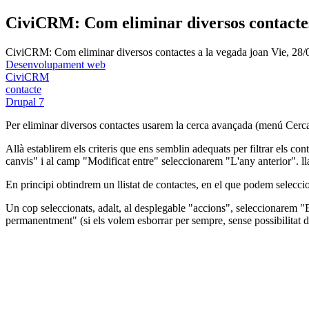
CiviCRM: Com eliminar diversos contactes
CiviCRM: Com eliminar diversos contactes a la vegada
joan
Vie, 28/
Desenvolupament web
CiviCRM
contacte
Drupal 7
Per eliminar diversos contactes usarem la cerca avançada (menú Cerc
Allà establirem els criteris que ens semblin adequats per filtrar els c
canvis" i al camp "Modificat entre" seleccionarem "L'any anterior". ll
En principi obtindrem un llistat de contactes, en el que podem selecci
Un cop seleccionats, adalt, al desplegable "accions", seleccionarem "E
permanentment" (si els volem esborrar per sempre, sense possibilitat d