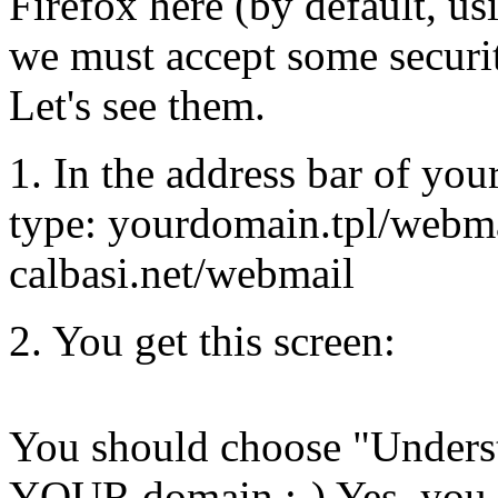
Firefox here (by default, us
we must accept some securit
Let's see them.
1. In the address bar of you
type: yourdomain.tpl/webma
calbasi.net/webmail
2. You get this screen:
You should choose "Underst
YOUR domain ;-) Yes, you h