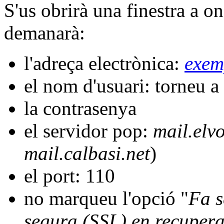
S'us obrirà una finestra a o
demanarà:
l'adreça electrònica:
exem
el nom d'usuari: torneu a 
la contrasenya
el servidor pop:
mail.elv
mail.calbasi.net
)
el port: 110
no marqueu l'opció "
Fa s
segura (SSL) en recupera