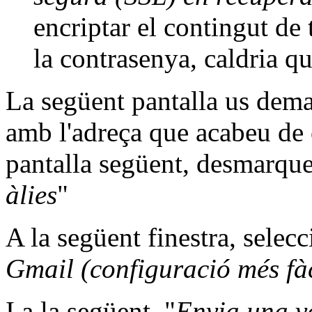
encriptar el contingut de
la contrasenya, caldria qu
La següent pantalla us dema
amb l'adreça que acabeu de c
pantalla següent, desmarque
àlies
"
A la següent finestra, selecc
Gmail (configuració més fàc
I a la següent, "
Envia una ve