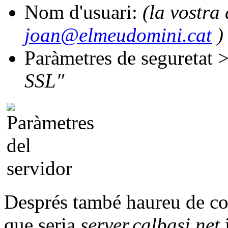
Nom d'usuari:
(la vostra
joan@elmeudomini.cat
)
Paràmetres de seguretat 
SSL"
Després també haureu de con
que seria
server.calbasi.net