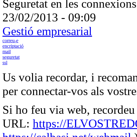
Seguretat en les connexions
23/02/2013 - 09:09
Gestió empresarial
correu-e
encriptació
mail
seguretat
ssl
Us volia recordar, i recoma
per connectar-vos als vostr
Si ho feu via web, recordeu 
URL:
https://ELVOSTRED