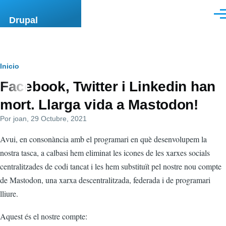
Pasar al contenido principal
Men
Drupal
Ruta
Inicio
Facebook, Twitter i Linkedin han
de
mort. Llarga vida a Mastodon!
navegación
Por
joan
, 29 Octubre, 2021
Avui, en consonància amb el programari en què desenvolupem la
nostra tasca, a calbasi hem eliminat les icones de les xarxes socials
centralitzades de codi tancat i les hem substituït pel nostre nou compte
de Mastodon, una xarxa descentralitzada, federada i de programari
lliure.
Aquest és el nostre compte: