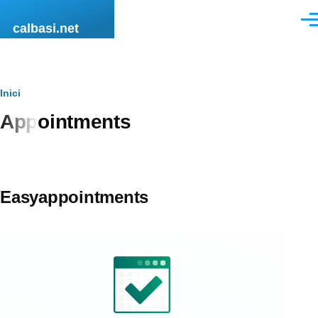
Vés al contingut
Men
calbasi.net
Fil
Inici
Appointments
d'ariadna
Easyappointments