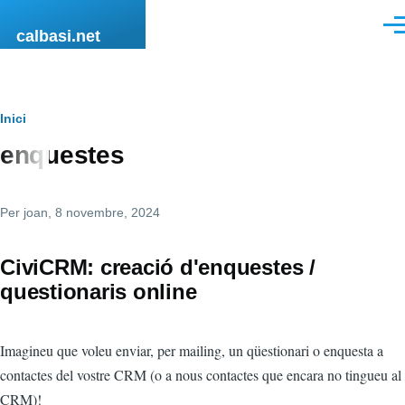
Vés al contingut
Men
calbasi.net
Fil
Inici
enquestes
d'ariadna
Per
joan
, 8 novembre, 2024
CiviCRM: creació d'enquestes /
questionaris online
Imagineu que voleu enviar, per mailing, un qüestionari o enquesta a
contactes del vostre CRM (o a nous contactes que encara no tingueu al
CRM)!