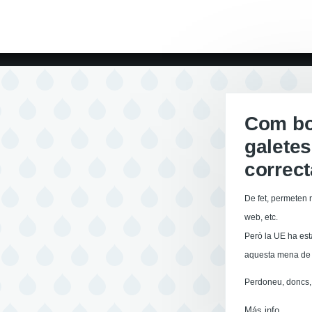
Com boi
galetes
correc
De fet, permeten r
web, etc.
Però la UE ha est
aquesta mena de 
Perdoneu, doncs, 
Más info