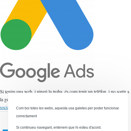
Si tenim una web, i ningú la troba, és com tenir un telèfon, i no sortir a
la guia... I hi ha dos vies per les que la gent troba una web,
les xarxes
posicionament als buscadors
socials
i el
, especialment a Google.
Com boi totes les webs, aquesta usa galetes per poder funcionar
correctament
Si continueu navegant, entenem que hi esteu d'acord.