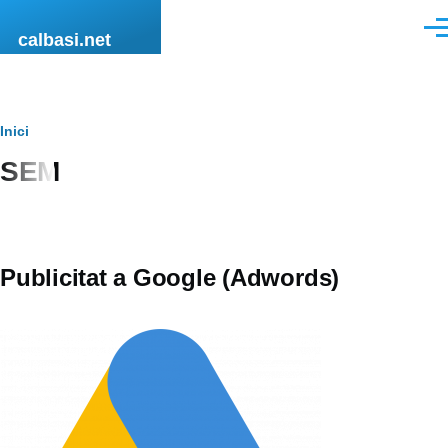
Vés al contingut
Men
calbasi.net
Fil
Inici
SEM
d'ariadna
Publicitat a Google (Adwords)