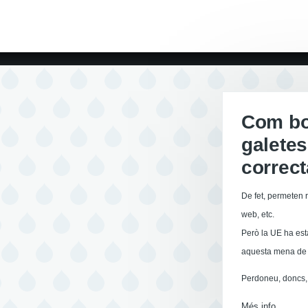
Com boi
galetes
correc
De fet, permeten r
web, etc.
Però la UE ha est
aquesta mena de 
Perdoneu, doncs, 
Més info