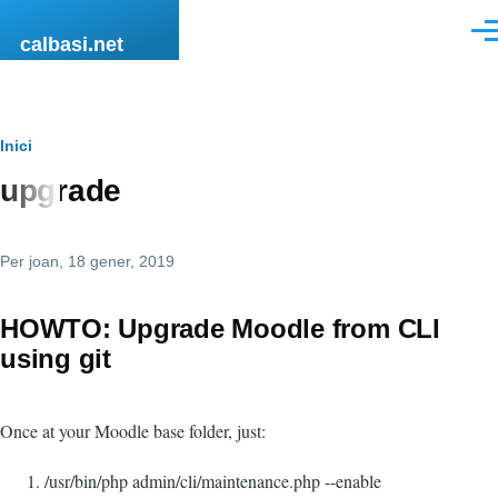
Vés al contingut
Men
calbasi.net
Fil
Inici
upgrade
d'ariadna
Per
joan
, 18 gener, 2019
HOWTO: Upgrade Moodle from CLI
using git
Once at your Moodle base folder, just:
/usr/bin/php admin/cli/maintenance.php --enable