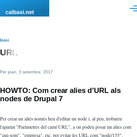
Vés al contingut
Men
calbasi.net
Fil
Inici
URL
d'ariadna
Per
joan
, 3 setembre, 2017
HOWTO: Com crear alies d'URL als
nodes de Drupal 7
Per crear un alies només heu d'editar un node i, al peu, trobareu
l'apartat "Paràmetres del camí URL", a on podeu posar un alies com
"qui-som", "empresa", etc. per evitar les URL com "node/155".