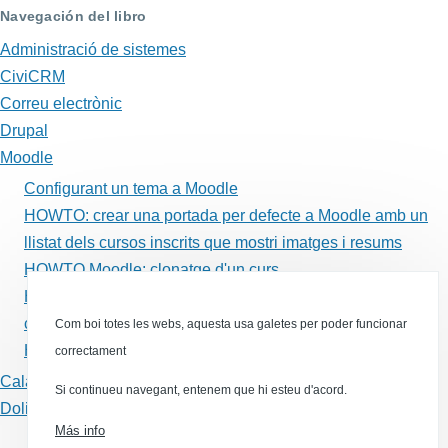
Navegación del libro
HOWTO:
Administració de sistemes
Upgrade
CiviCRM
Moodle
Correu electrònic
from
Drupal
Moodle
CLI
Configurant un tema a Moodle
using
HOWTO: crear una portada per defecte a Moodle amb un
git
llistat dels cursos inscrits que mostri imatges i resums
HOWTO Moodle: clonatge d'un curs
HOWTO. Configurar activitats de Moodle que es marquin
com a realitzades sense acció manual de l'alumne
Com boi totes les webs, aquesta usa galetes per poder funcionar
HOWTO: Upgrade Moodle from CLI using git
correctament
Calaix de sastre
Si continueu navegant, entenem que hi esteu d'acord.
Dolibarr
Más info
Canal RSS