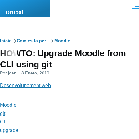
Pasar al contenido principal
Men
Drupal
Ruta
Inicio
Com es fa per...
Moodle
HOWTO: Upgrade Moodle from
de
CLI using git
navegación
Por
joan
, 18 Enero, 2019
Desenvolupament web
Moodle
git
CLI
upgrade