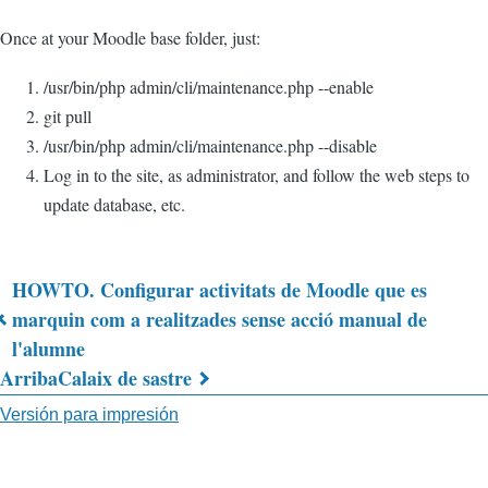
Once at your Moodle base folder, just:
/usr/bin/php admin/cli/maintenance.php --enable
git pull
/usr/bin/php admin/cli/maintenance.php --disable
Log in to the site, as administrator, and follow the web steps to
update database, etc.
HOWTO. Configurar activitats de Moodle que es
Enlaces
marquin com a realitzades sense acció manual de
l'alumne
transversales
Arriba
Calaix de sastre
de
Versión para impresión
Book
para