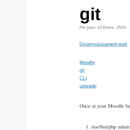
git
Por
joan
, 18 Enero, 2019
Desenvolupament web
Moodle
git
CLI
upgrade
Once at your Moodle bas
/usr/bin/php admi