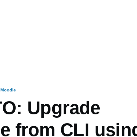
Moodle
O: Upgrade
e from CLI usin
ón