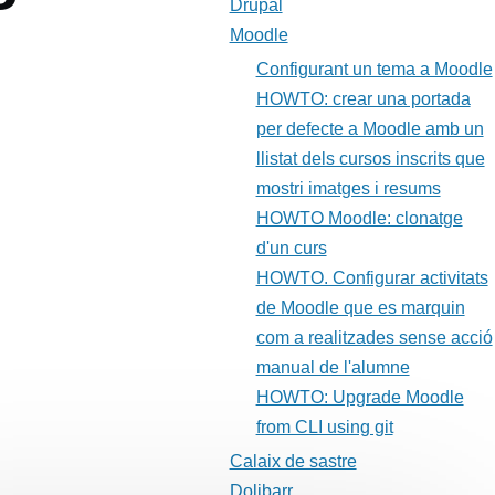
Drupal
Moodle
Configurant un tema a Moodle
HOWTO: crear una portada
per defecte a Moodle amb un
llistat dels cursos inscrits que
mostri imatges i resums
HOWTO Moodle: clonatge
d'un curs
HOWTO. Configurar activitats
de Moodle que es marquin
com a realitzades sense acció
manual de l'alumne
HOWTO: Upgrade Moodle
from CLI using git
Calaix de sastre
Dolibarr