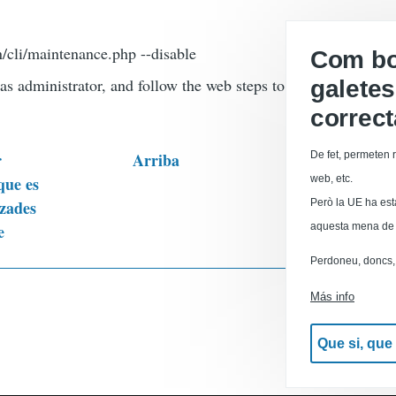
/cli/maintenance.php --disable
Com boi
 as administrator, and follow the web steps to update database,
galetes
correc
r
Arriba
De fet, permeten r
Calaix 
que es
web, etc.
tzades
Però la UE ha est
e
aquesta mena de 
ales
Perdoneu, doncs, 
Versión par
Más info
Que si, que s