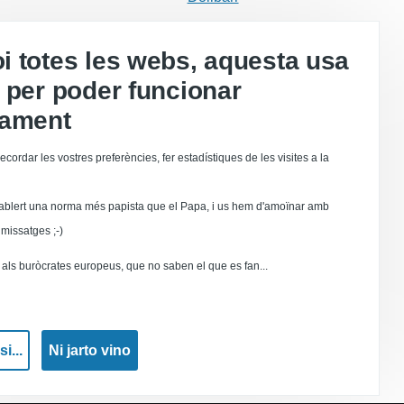
 totes les webs, aquesta usa
 etc.
 per poder funcionar
tament
ecordar les vostres preferències, fer estadístiques de les visites a la
de sastre
ablert una norma més papista que el Papa, i us hem d'amoïnar amb
missatges ;-)
als buròcrates europeus, que no saben el que es fan...
a impresión
i...
Ni jarto vino