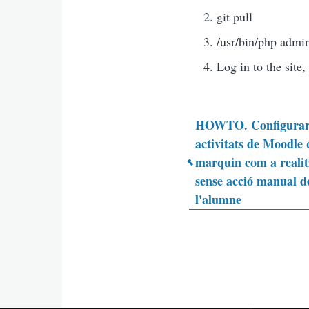
git pull
/usr/bin/php admin
Log in to the site,
HOWTO. Configura
activitats de Moodle 
Enlaces
marquin com a reali
sense acció manual d
transvers
l'alumne
de
Book
para