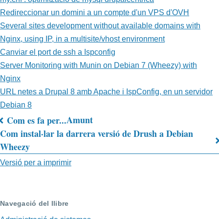
Redireccionar un domini a un compte d'un VPS d'OVH
Several sites development without available domains with
Nginx, using IP, in a multisite/vhost environment
Canviar el port de ssh a Ispconfig
Server Monitoring with Munin on Debian 7 (Wheezy) with
Nginx
URL netes a Drupal 8 amb Apache i IspConfig, en un servidor
Debian 8
Amunt
Com es fa per...
Enllaços
Com instal·lar la darrera versió de Drush a Debian
Wheezy
relacionats
Versió per a imprimir
de
Administració
de
Navegació del llibre