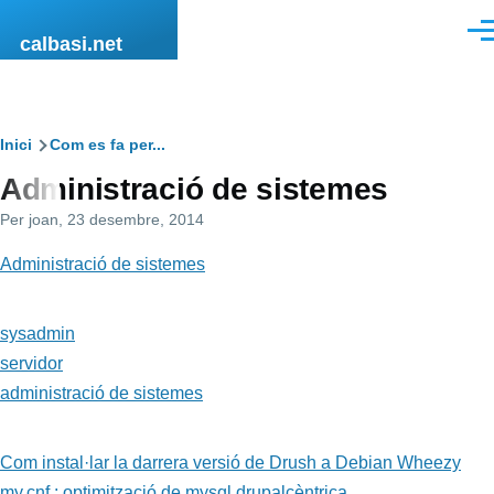
Vés al contingut
Men
calbasi.net
Fil
Inici
Com es fa per...
Administració de sistemes
d'ariadna
Per
joan
, 23 desembre, 2014
Administració de sistemes
sysadmin
servidor
administració de sistemes
Com instal·lar la darrera versió de Drush a Debian Wheezy
my.cnf : optimització de mysql drupalcèntrica