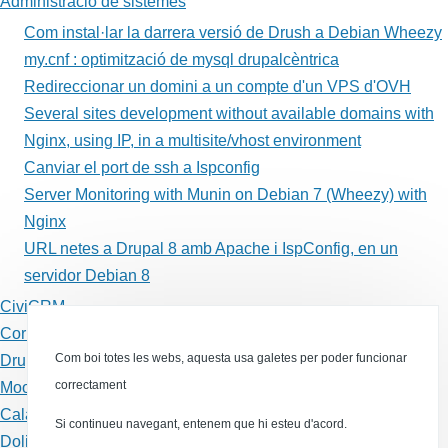
sistemes
Administració de sistemes
Com instal·lar la darrera versió de Drush a Debian Wheezy
my.cnf : optimització de mysql drupalcèntrica
Redireccionar un domini a un compte d'un VPS d'OVH
Several sites development without available domains with
Nginx, using IP, in a multisite/vhost environment
Canviar el port de ssh a Ispconfig
Server Monitoring with Munin on Debian 7 (Wheezy) with
Nginx
URL netes a Drupal 8 amb Apache i IspConfig, en un
servidor Debian 8
CiviCRM
Correu electrònic
Com boi totes les webs, aquesta usa galetes per poder funcionar
Drupal
correctament
Moodle
Calaix de sastre
Si continueu navegant, entenem que hi esteu d'acord.
Dolibarr