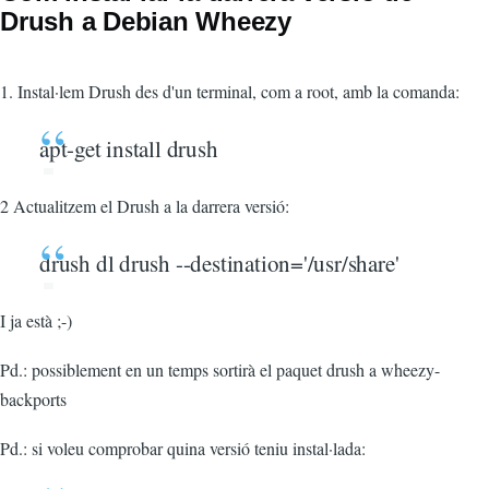
Drush a Debian Wheezy
1. Instal·lem Drush des d'un terminal, com a root, amb la comanda:
apt-get install drush
2 Actualitzem el Drush a la darrera versió:
drush dl drush --destination='/usr/share'
I ja està ;-)
Pd.: possiblement en un temps sortirà el paquet drush a wheezy-
backports
Pd.: si voleu comprobar quina versió teniu instal·lada: