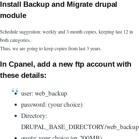
Install Backup and Migrate drupal
module
Schedule suggestion: weekly and 3 month copies, keeping last 12 in
both categories.
Thus, we are going to keep copies from last 3 years.
In Cpanel, add a new ftp account with
these details:
user: web_backup
password: (your choice)
Directory:
DRUPAL_BASE_DIRECTORY/web_backup
quote: your choice (ex 200MB)