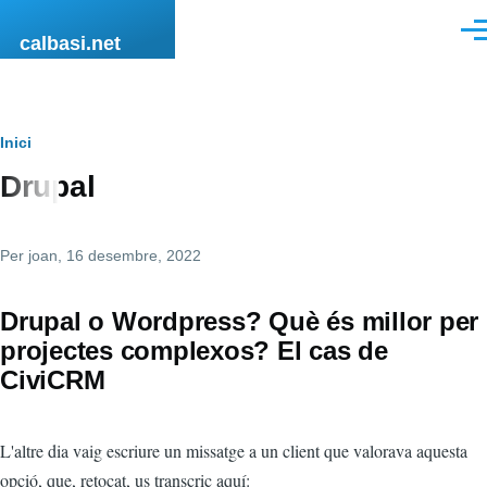
Vés al contingut
Men
calbasi.net
Fil
Inici
Drupal
d'ariadna
Per
joan
, 16 desembre, 2022
Drupal o Wordpress? Què és millor per
projectes complexos? El cas de
CiviCRM
L'altre dia vaig escriure un missatge a un client que valorava aquesta
opció, que, retocat, us transcric aquí: