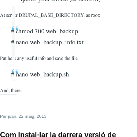
At server DRUPAL_BASE_DIRECTORY, as root:
# chmod 700 web_backup
# nano web_backup_info.txt
Put here any useful info and save the file
# nano web_backup.sh
And, there:
Per
joan
, 22 maig, 2013
Com instal·lar la darrera versió de