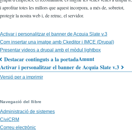
i aprofitar totes les millors que aquest incorpora, a més de, sobretot,
protegir la nostra web i, de retruc, el servidor.
Activar i personalitzar el banner de Acquia Slate v.3
Com insertar una imatge amb Ckeditor i IMCE (Drupal)
Presentar videos a drupal amb el mòdul lightbox
Amunt
Destacar continguts a la portada
Enllaços
Activar i personalitzar el banner de Acquia Slate v.3
relacionats
Versió per a imprimir
de
Drupal
Navegació del llibre
6
Administració de sistemes
CiviCRM
Correu electrònic