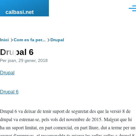
Vés al contingut
Men
calbasi.net
Fil
Inici
Com es fa per...
Drupal
Drupal 6
d'ariadna
Per
joan
, 29 gener, 2018
Drupal
Drupal 6
Drupal 6 va deixar de tenir suport de seguretat des que la versió 8 de
drupal va estrenar-se, pels vols del novembre de 2015. Malgrat que hi
ha un suport limitat, en part comercial, en part lliure, dut a terme per un
grapat d'empreses, el recomanable és migrar les velles velles a drupal 8,