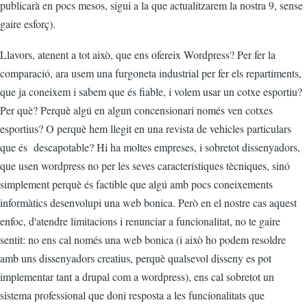
publicarà en pocs mesos, sigui a la que actualitzarem la nostra 9, sense
gaire esforç).
Llavors, atenent a tot això, que ens ofereix Wordpress? Per fer la
comparació, ara usem una furgoneta industrial per fer els repartiments,
que ja coneixem i sabem que és fiable, i volem usar un cotxe esportiu?
Per què? Perquè algú en algun concensionari només ven cotxes
esportius? O perquè hem llegit en una revista de vehicles particulars
que és descapotable? Hi ha moltes empreses, i sobretot dissenyadors,
que usen wordpress no per les seves característiques tècniques, sinó
simplement perquè és factible que algú amb pocs coneixements
informàtics desenvolupi una web bonica. Però en el nostre cas aquest
enfoc, d'atendre limitacions i renunciar a funcionalitat, no te gaire
sentit: no ens cal només una web bonica (i això ho podem resoldre
amb uns dissenyadors creatius, perquè qualsevol disseny es pot
implementar tant a drupal com a wordpress), ens cal sobretot un
sistema professional que doni resposta a les funcionalitats que