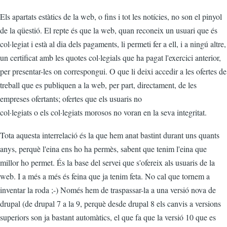
Els apartats estàtics de la web, o fins i tot les notícies, no son el pinyol
de la qüestió. El repte és que la web, quan reconeix un usuari que és
col·legiat i està al dia dels pagaments, li permeti fer a ell, i a ningú altre,
un certificat amb les quotes col·legials que ha pagat l'exercici anterior,
per presentar-les on correspongui. O que li deixi accedir a les ofertes de
treball que es publiquen a la web, per part, directament, de les
empreses ofertants; ofertes que els usuaris no
col·legiats o els col·legiats morosos no voran en la seva integritat.
Tota aquesta interrelació és la que hem anat bastint durant uns quants
anys, perquè l'eina ens ho ha permès, sabent que tenim l'eina que
millor ho permet. És la base del servei que s'ofereix als usuaris de la
web. I a més a més és feina que ja tenim feta. No cal que tornem a
inventar la roda ;-) Només hem de traspassar-la a una versió nova de
drupal (de drupal 7 a la 9, perquè desde drupal 8 els canvis a versions
superiors son ja bastant automàtics, el que fa que la versió 10 que es