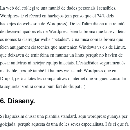
La web del col·legi te una munió de dades personals i sensibles.
Wordpress te el rècord en hackejos (em penso que el 74% dels
hackejos de webs son de Wordpress). De fet l'altre dia en una reunió
de desenvolupadors els de Wordpress feien la broma que la seva feina
és només la d'arreglar webs "petades". Una mica com la broma que
feien antigament els tècnics que mantenien Windows vs els de Linux,
que deixaven de tenir feina en muntar un linux perquè no havien de
posar antivirus ni netejar equips infectats. L'estadística segurament és
matisable, perquè també hi ha més webs amb Wordpress que en
Drupal, però a totes les comparatives d'internet que volgueu consultar
la seguretat sortirà com a punt fort de drupal ;-)
6. Disseny.
Si haguéssim d'usar una plantilla standard, aquí wordpress guanya per
golejada, perquè aquesta és una de les seves especialitats. I és el que fa