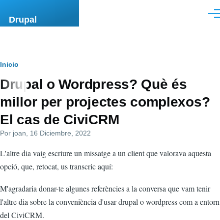
Pasar al contenido principal
Men
Drupal
Ruta
Inicio
Drupal o Wordpress? Què és
de
millor per projectes complexos?
navegación
El cas de CiviCRM
Por
joan
, 16 Diciembre, 2022
L'altre dia vaig escriure un missatge a un client que valorava aquesta
opció, que, retocat, us transcric aquí:
M'agradaria donar-te algunes referències a la conversa que vam tenir
l'altre dia sobre la conveniència d'usar drupal o wordpress com a entorn
del CiviCRM.