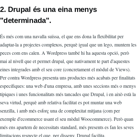
2. Drupal és una eina menys
"determinada".
És més com una navalla suïssa, el que ens dona la flexibilitat per
adaptar-la a projectes complexos, perquè igual que un lego, muntem les
peces com ens calen. A Wordpress també hi ha aquesta opció, però
mai al nivell que et permet drupal, que nativament te part d'aquestes
eines integrades amb el seu core (concretament el mòdul de Views).
Per contra Wordpress presenta uns productes més acabats per finalitats
específiques: una web d'una empresa, amb unes seccions més o menys
típiques i unes funcionalitats més tancades que Drupal, i en això està la
seva virtud, perquè amb relativa facilitat es pot muntar una web
senzilla, i amb més esforç una de complexitat mitjana (com per
exemple d'ecommerce usant el seu mòdul Woocommerce). Però quan
més ens apartem de necessitats standard, més presents es fan les seves
limitacions respecte el que, per disseny, Drupal facilita.