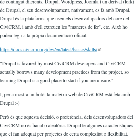
de contingut diferents, Drupal, Wordpress, Joomla i un derivat (fork)
de Drupal, el seu desenvolupament, nativament, es fa amb Drupal.
Drupal és la plataforma que usen els desenvolupadors del core del
CiviCRM, i amb d'ell extreuen les "maneres de fer", etc. Això ho
podeu legir a la pròpia documentació oficial:
https://docs.civicrm.org/dev/en/latest/basics/skills/
"Drupal is favored by most CiviCRM developers and CiviCRM
actually borrows many development practices from the project, so
learning Drupal is a good place to start if you are unsure."
I, per a mostra un botó, la mateixa web de CiviCRM està feta amb
Drupal :-)
Però és que aquesta decisió, o preferència, dels desenvolupadors del
CiviCRM no és banal o aleatòria. Drupal te algunes característiques
que el fan adequat per projectes de certa complexitat o flexibilitat.