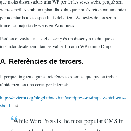
que molts dissenyadors triïn WP per fer les seves webs, perquè son
webs senzilles amb una plantilla xula, que només retocaran una mica
per adaptar-la a les especifitats del client. Aquestes deuen ser la
immensa majoria de webs en Wordpress.
Però en el vostre cas, si el disseny és un disseny a mida, que cal
traslladar desde zero, tant se val fer-ho amb WP o amb Drupal.
A. Referències de tercers.
I, perquè tingueu algunes referències externes, que podeu trobar
ràpidament en una cerca per Internet:
https://civicrm.org/blog/farhadkhan/wordpress-or-drupal-which-cms-
shoul…
"While WordPress is the most popular CMS in