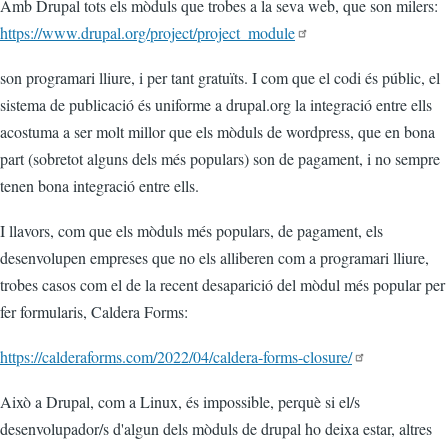
Amb Drupal tots els mòduls que trobes a la seva web, que son milers:
https://www.drupal.org/project/project_module
son programari lliure, i per tant gratuïts. I com que el codi és públic, el
sistema de publicació és uniforme a drupal.org la integració entre ells
acostuma a ser molt millor que els mòduls de wordpress, que en bona
part (sobretot alguns dels més populars) son de pagament, i no sempre
tenen bona integració entre ells.
I llavors, com que els mòduls més populars, de pagament, els
desenvolupen empreses que no els alliberen com a programari lliure,
trobes casos com el de la recent desaparició del mòdul més popular per
fer formularis, Caldera Forms:
https://calderaforms.com/2022/04/caldera-forms-closure/
Això a Drupal, com a Linux, és impossible, perquè si el/s
desenvolupador/s d'algun dels mòduls de drupal ho deixa estar, altres