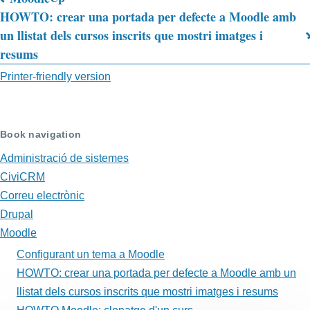
Book
HOWTO: crear una portada per defecte a Moodle amb
un llistat dels cursos inscrits que mostri imatges i
traversal
resums
links
Printer-friendly version
for
Configurant
Book navigation
un
Administració de sistemes
tema
CiviCRM
a
Correu electrònic
Moodle
Drupal
Moodle
Configurant un tema a Moodle
HOWTO: crear una portada per defecte a Moodle amb un
llistat dels cursos inscrits que mostri imatges i resums