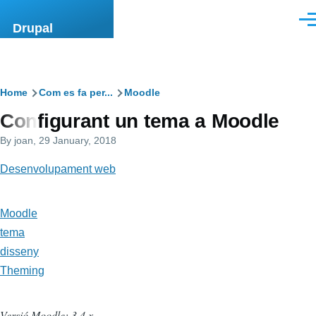
Skip to main content
Men
Drupal
Breadcrumb
Home
Com es fa per...
Moodle
Configurant un tema a Moodle
By
joan
, 29 January, 2018
Desenvolupament web
Moodle
tema
disseny
Theming
Versió Moodle: 3.4.x