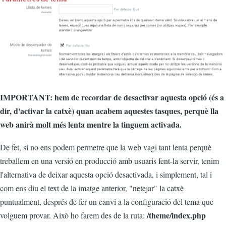
IMPORTANT: hem de recordar de desactivar aquesta opció (és a
dir, d'activar la catxè) quan acabem aquestes tasques, perquè lla
web anirà molt més lenta mentre la tinguem activada.
De fet, si no ens podem permetre que la web vagi tant lenta perquè
treballem en una versió en producció amb usuaris fent-la servir, tenim
l'alternativa de deixar aquesta opció desactivada, i simplement, tal i
com ens diu el text de la imatge anterior, "netejar" la catxè
puntualment, després de fer un canvi a la configuració del tema que
/theme/index.php
volguem provar. Això ho farem des de la ruta: