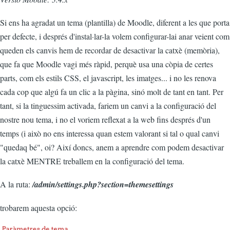
Si ens ha agradat un tema (plantilla) de Moodle, diferent a les que porta
per defecte, i després d'instal·lar-la volem configurar-lai anar veient com
queden els canvis hem de recordar de desactivar la catxè (memòria),
que fa que Moodle vagi més ràpid, perquè usa una còpia de certes
parts, com els estils CSS, el javascript, les imatges... i no les renova
cada cop que algú fa un clic a la pàgina, sinó molt de tant en tant. Per
tant, si la tinguessim activada, fariem un canvi a la configuració del
nostre nou tema, i no el voriem reflexat a la web fins després d'un
temps (i això no ens interessa quan estem valorant si tal o qual canvi
"quedaq bé", oi? Així doncs, anem a aprendre com podem desactivar
la catxè MENTRE treballem en la configuració del tema.
A la ruta:
/admin/settings.php?section=themesettings
trobarem aquesta opció: