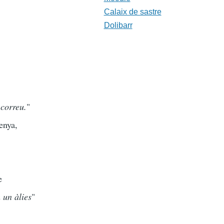
Calaix de sastre
Dolibarr
 correu.
"
enya,
e
 un àlies
"