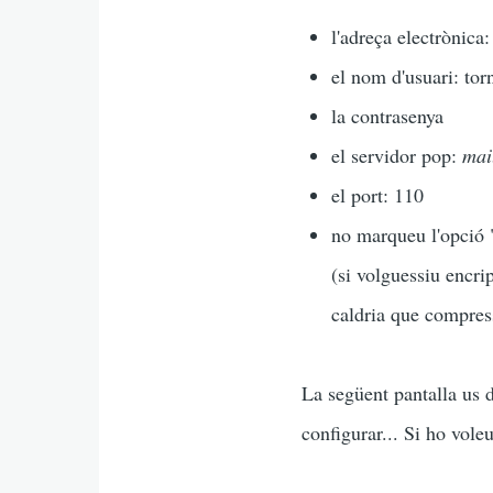
l'adreça electrònica:
el nom d'usuari: tor
la contrasenya
el servidor pop:
mai
el port: 110
no marqueu l'opció 
(si volguessiu encri
caldria que compress
La següent pantalla us 
configurar... Si ho vole