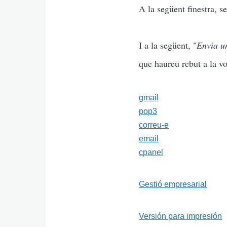
A la següent finestra, s
I a la següent, "
Envia un
que haureu rebut a la vo
gmail
pop3
correu-e
email
cpanel
Gestió empresarial
Versión para impresión