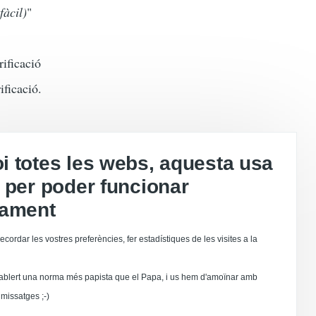
fàcil)
"
rificació
ificació.
 totes les webs, aquesta usa
 per poder funcionar
tament
ecordar les vostres preferències, fer estadístiques de les visites a la
ablert una norma més papista que el Papa, i us hem d'amoïnar amb
missatges ;-)