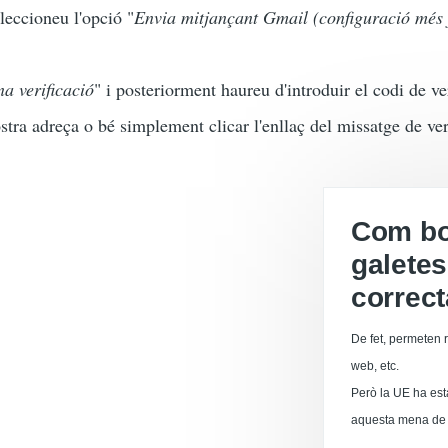
eleccioneu l'opció "
Envia mitjançant Gmail (configuració més 
a verificació
" i posteriorment haureu d'introduir el codi de ve
stra adreça o bé simplement clicar l'enllaç del missatge de ver
Com boi
galetes
correc
De fet, permeten r
web, etc.
Però la UE ha est
aquesta mena de 