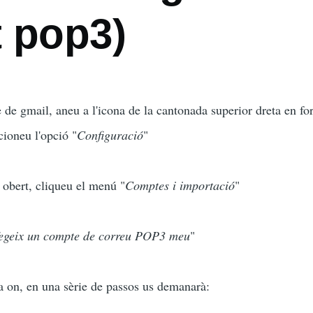
t pop3)
 de gmail, aneu a l'icona de la cantonada superior dreta en f
ccioneu l'opció "
Configuració
"
a obert, cliqueu el menú "
Comptes i importació
"
egeix un compte de correu POP3 meu
"
 a on, en una sèrie de passos us demanarà: