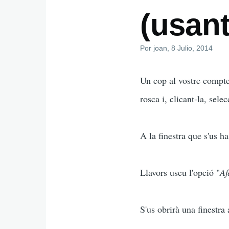
(usan
Por
joan
, 8 Julio, 2014
Un cop al vostre compte
rosca i, clicant-la, sele
A la finestra que s'us h
Llavors useu l'opció "
Af
S'us obrirà una finestra