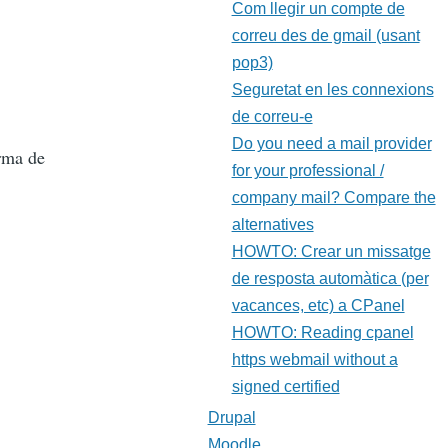
Com llegir un compte de
correu des de gmail (usant
pop3)
Seguretat en les connexions
de correu-e
Do you need a mail provider
orma de
for your professional /
company mail? Compare the
alternatives
HOWTO: Crear un missatge
de resposta automàtica (per
vacances, etc) a CPanel
HOWTO: Reading cpanel
https webmail without a
signed certified
Drupal
Moodle