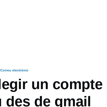
Correu electrònic
legir un compte
u des de gmail
ón