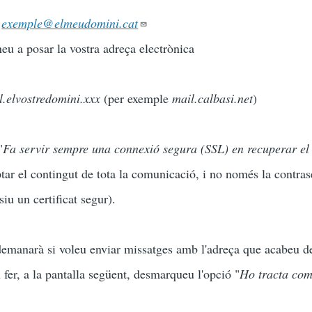
exemple@elmeudomini.cat
neu a posar la vostra adreça electrònica
l.elvostredomini.xxx
(per exemple
mail.calbasi.net
)
"
Fa servir sempre una connexió segura (SSL) en recuperar el
ptar el contingut de tota la comunicació, i no només la contras
iu un certificat segur).
demanarà si voleu enviar missatges amb l'adreça que acabeu d
u fer, a la pantalla següent, desmarqueu l'opció "
Ho tracta com