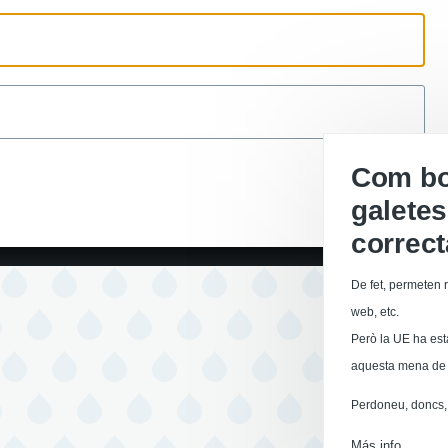
ón
Com boi
galetes
correc
De fet, permeten r
web, etc.
Però la UE ha est
aquesta mena de 
Perdoneu, doncs, 
Más info