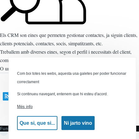
Els CRM son eines que permeten gestionar contactes, ja siguin clients,
clients potencials, contactes, socis, simpatitzants, etc.
Treballem amb diverses eines, segon el perfil i necessitats del client,
com CiviCRM per ONG i col·legis oficials, SuiteCRM per empreses.
O un CRM a mida, integrat amb la web / intranet, amb CRM Core.
Com boi totes les webs, aquesta usa galetes per poder funcionar
correctament
Si continueu navegant, entenem que hi esteu d'acord.
contactes
Més info
Canal RSS
Que si, que si...
Ni jarto vino
Funciona amb