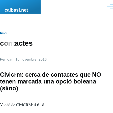
Vés al contingut
Men
calbasi.net
Fil
Inici
contactes
d'ariadna
Per
joan
, 15 novembre, 2016
Civicrm: cerca de contactes que NO
tenen marcada una opció boleana
(si/no)
Versió de CiviCRM: 4.6.18