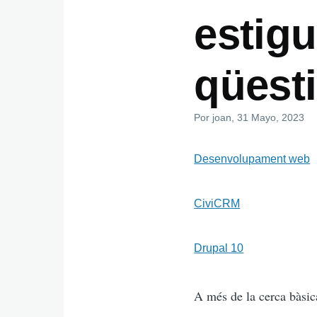
estigu
qüest
Por
joan
, 31 Mayo, 2023
Desenvolupament web
CiviCRM
Drupal 10
A més de la cerca bàsic