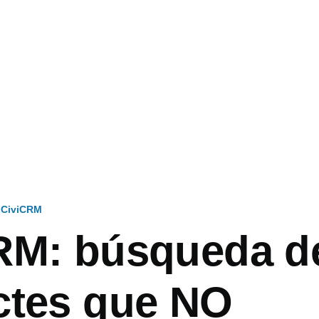
CiviCRM
RM: búsqueda d
ctes que NO
ón