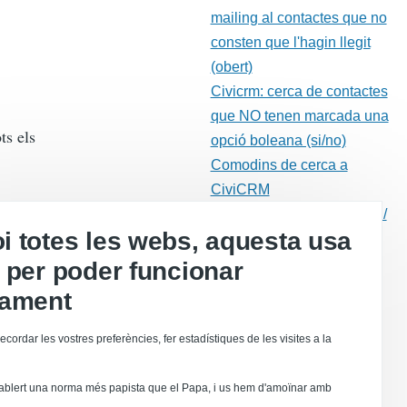
mailing al contactes que no
consten que l'hagin llegit
(obert)
Civicrm: cerca de contactes
que NO tenen marcada una
ts els
opció boleana (si/no)
Comodins de cerca a
CiviCRM
Gestió dels rebots (retorns /
 totes les webs, aquesta usa
"bounces")
 per poder funcionar
Correu electrònic
Drupal
tament
l camp de
Moodle
ecordar les vostres preferències, fer estadístiques de les visites a la
Calaix de sastre
Dolibarr
ablert una norma més papista que el Papa, i us hem d'amoïnar amb
 creació