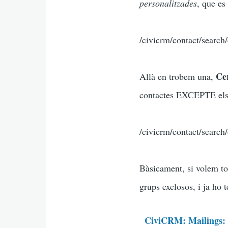
personalitzades
, que es
/civicrm/contact/search
Cer
Allà en trobem una,
contactes EXCEPTE els q
/civicrm/contact/searc
Bàsicament, si volem to
grups exclosos, i ja ho 
CiviCRM: Mailings