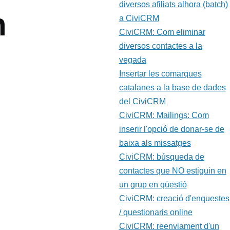
diversos afiliats alhora (batch)
n
a CiviCRM
CiviCRM: Com eliminar
diversos contactes a la
vegada
Insertar les comarques
catalanes a la base de dades
del CiviCRM
CiviCRM: Mailings: Com
inserir l'opció de donar-se de
baixa als missatges
CiviCRM: búsqueda de
contactes que NO estiguin en
un grup en qüestió
CiviCRM: creació d'enquestes
/ questionaris online
CiviCRM: reenviament d'un