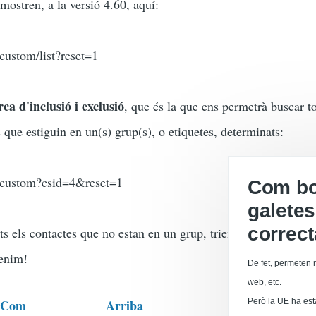
 mostren, a la versió 4.60, aquí:
/custom/list?reset=1
ca d'inclusió i exclusió
, que és la que ens permetrà buscar to
ue estiguin en un(s) grup(s), o etiquetes, determinats:
h/custom?csid=4&reset=1
Com boi
galetes
correc
ts els contactes que no estan en un grup, triem aquest grup a
tenim!
De fet, permeten r
web, etc.
: Com
Arriba
Però la UE ha est
CiviCRM: