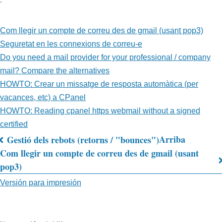
Com llegir un compte de correu des de gmail (usant pop3)
Seguretat en les connexions de correu-e
Do you need a mail provider for your professional / company
mail? Compare the alternatives
HOWTO: Crear un missatge de resposta automàtica (per
vacances, etc) a CPanel
HOWTO: Reading cpanel https webmail without a signed
certified
Arriba
Gestió dels rebots (retorns / "bounces")
Enlaces
Com llegir un compte de correu des de gmail (usant
pop3)
transversales
Versión para impresión
de
Book