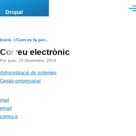
Pasar al contenido principal
Men
Drupal
Ruta
Inicio
Com es fa per...
Correu electrònic
de
Por
joan
, 23 Diciembre, 2014
navegación
Administració de sistemes
Gestió empresarial
mail
email
correu-e
.