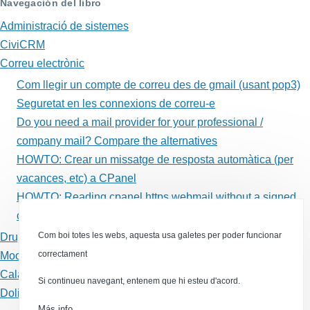
para
Navegación del libro
Correu
Administració de sistemes
CiviCRM
electrònic
Correu electrònic
Com llegir un compte de correu des de gmail (usant pop3)
Seguretat en les connexions de correu-e
Do you need a mail provider for your professional /
company mail? Compare the alternatives
HOWTO: Crear un missatge de resposta automàtica (per
vacances, etc) a CPanel
HOWTO: Reading cpanel https webmail without a signed
certified
Com boi totes les webs, aquesta usa galetes per poder funcionar
Drupal
correctament
Moodle
Calaix de sastre
Si continueu navegant, entenem que hi esteu d'acord.
Dolibarr
Más info