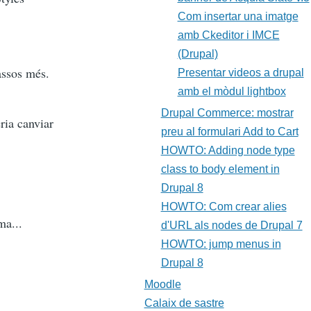
Com insertar una imatge
amb Ckeditor i IMCE
(Drupal)
assos més.
Presentar videos a drupal
amb el mòdul lightbox
Drupal Commerce: mostrar
ria canviar
preu al formulari Add to Cart
HOWTO: Adding node type
class to body element in
Drupal 8
HOWTO: Com crear alies
ma...
d'URL als nodes de Drupal 7
HOWTO: jump menus in
Drupal 8
Moodle
Calaix de sastre