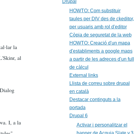
Drupal
HOWTO: Com substituir
taules per DIV des de ckeditor,
per usuaris amb rol d'editor
Còpia de seguretat de la web
HOWTO: Creació d'un mapa
al·lar la
d'establiments a google maps
'Skinr, al
a partir de les adreces d'un full
de càlcul
External links
Llista de correu sobre drupal
 Dialog
en català
Destacar continguts a la
portada
Drupal 6
a. I, a la
Activar i personalitzar el
Styles"
banner de Acquia Slate v.3