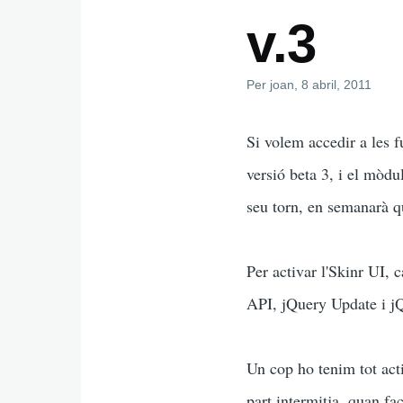
v.3
Per
joan
, 8 abril, 2011
Si volem accedir a les f
versió beta 3, i el mòd
seu torn, en semanarà q
Per activar l'Skinr UI, 
API, jQuery Update i j
Un cop ho tenim tot acti
part intermitja, quan fa