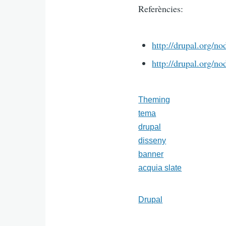
Referències:
http://drupal.org/n
http://drupal.org/n
Theming
tema
drupal
disseny
banner
acquia slate
Drupal