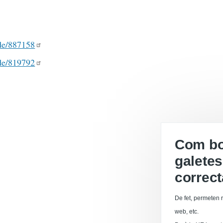
ode/887158
ode/819792
Com boi
galetes
correc
De fet, permeten r
web, etc.