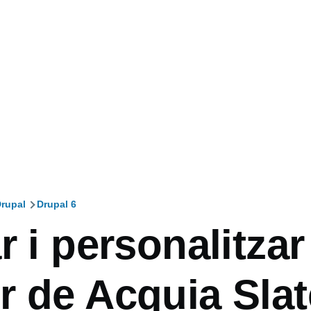
rupal
Drupal 6
r i personalitzar
r de Acquia Slat