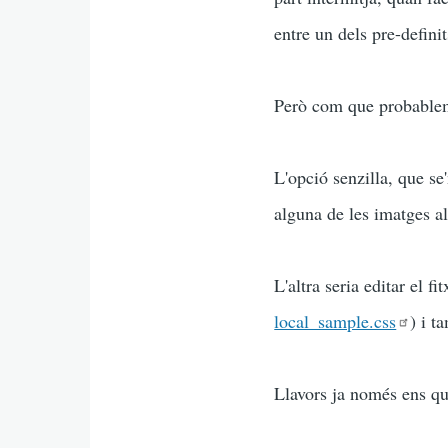
entre un dels pre-definit
Però com que probableme
L'opció senzilla, que se
alguna de les imatges a
L'altra seria editar el f
local_sample.css
) i t
Llavors ja només ens que