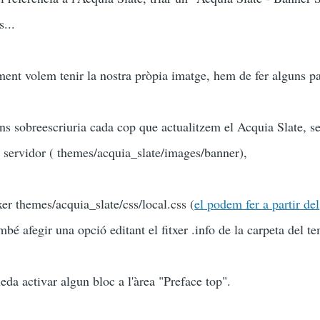
s...
nt volem tenir la nostra pròpia imatge, hem de fer alguns p
'ns sobreescriuria cada cop que actualitzem el Acquia Slate, se
l servidor ( themes/acquia_slate/images/banner),
itxer themes/acquia_slate/css/local.css (
el podem fer a partir del
ambé afegir una opció editant el fitxer .info de la carpeta del te
da activar algun bloc a l'àrea "Preface top".