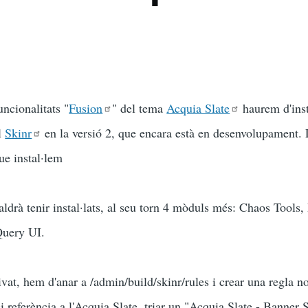
uncionalitats "
Fusion
" del tema
Acquia Slate
haurem d'inst
ul
Skinr
en la versió 2, que encara està en desenvolupament. L
ue instal·lem
caldrà tenir instal·lats, al seu torn 4 mòduls més: Chaos Tools,
Query UI.
vat, hem d'anar a /admin/build/skinr/rules i crear una regla nov
ci referència a l'Acquia Slate, triar un "Acquia Slate - Banner 