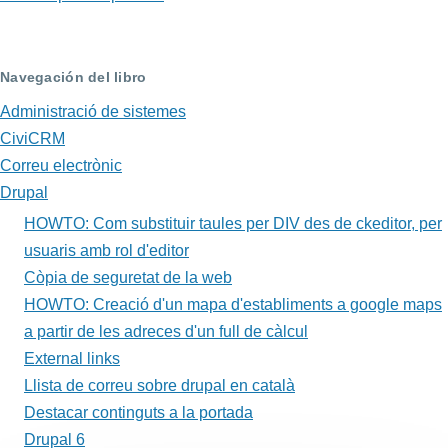
de
Book
para
Navegación del libro
HOWTO:
Administració de sistemes
CiviCRM
Com
Correu electrònic
crear
Drupal
alies
HOWTO: Com substituir taules per DIV des de ckeditor, per
d'URL
usuaris amb rol d'editor
Còpia de seguretat de la web
als
HOWTO: Creació d'un mapa d'establiments a google maps
nodes
a partir de les adreces d'un full de càlcul
de
External links
Llista de correu sobre drupal en català
Drupal
Destacar continguts a la portada
7
Drupal 6