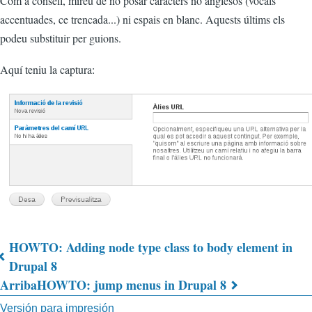
Com a consell, mireu de no posar caràcters no anglesos (vocals
accentuades, ce trencada...) ni espais en blanc. Aquests últims els
podeu substituir per guions.
Aquí teniu la captura:
HOWTO: Adding node type class to body element in
Enlaces
Drupal 8
Arriba
HOWTO: jump menus in Drupal 8
transversales
Versión para impresión