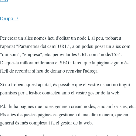
Drupal 7
Per crear un alies només heu d'editar un node i, al peu, trobareu
l'apartat "Paràmetres del camí URL", a on podeu posar un alies com
"qui-som", "empresa", etc. per evitar les URL com "node/155".
D'aquesta millora millorareu el SEO i fareu que la pàgina sigui més
fàcil de recordar si heu de donar o reenviar l'adreça.
Si no trobeu aquest apartat, és possible que el vostre usuari no tingui
permisos per a fer-ho: contacteu amb el vostre gestor de la web.
Pd.: hi ha pàgines que no es generen creant nodes, sinó amb vistes, etc.
Els alies d'aquestes pàgines es gestionen d'una altra manera, que en
general és més complexa i fa el gestor de la web.