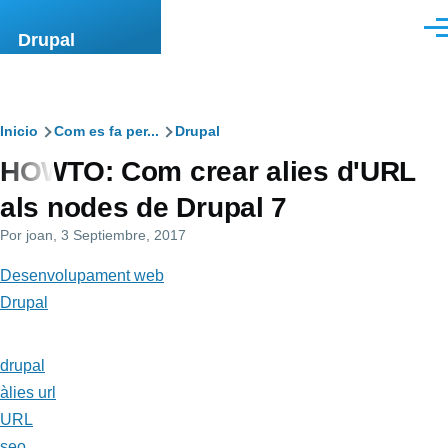
Pasar al contenido principal
Men
Drupal
Ruta
Inicio
Com es fa per...
Drupal
HOWTO: Com crear alies d'URL
de
als nodes de Drupal 7
navegación
Por
joan
, 3 Septiembre, 2017
Desenvolupament web
Drupal
drupal
àlies url
URL
seo